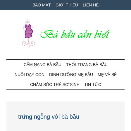
Skip
Skip
Bỏ
BẢO MẬT
GIỚI THIỆU
LIÊN HỆ
to
to
qua
main
secondary
primary
content
menu
sidebar
Bà
Cẩm
nang
CẨM NANG BÀ BẦU
THỜI TRANG BÀ BẦU
Bầu
mang
NUÔI DẠY CON
DINH DƯỠNG MẸ BẦU
MẸ VÀ BÉ
thai
Cần
và
CHĂM SÓC TRẺ SƠ SINH
TIN TỨC
chăm
Biết
sóc
bé
trứng ngỗng với bà bầu