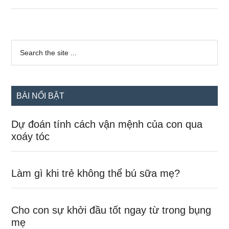
bầu
ăn
trứng
Sidebar
ngỗng
Search
the
chính
để
site
con
...
thông
BÀI NỔI BẬT
minh,
đúng
Dự đoán tính cách vận mệnh của con qua
hay
xoáy tóc
không?
Làm gì khi trẻ không thể bú sữa mẹ?
Cho con sự khởi đầu tốt ngay từ trong bụng
mẹ