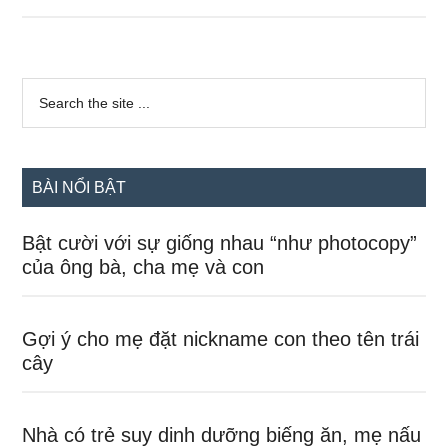
giao
tiếp
với
Sidebar
mẹ
Search
the
chính
từ
site
khi
...
còn
BÀI NỔI BẬT
trong
bụng
Bật cười với sự giống nhau “như photocopy”
của ông bà, cha mẹ và con
Gợi ý cho mẹ đặt nickname con theo tên trái
cây
Nhà có trẻ suy dinh dưỡng biếng ăn, mẹ nấu