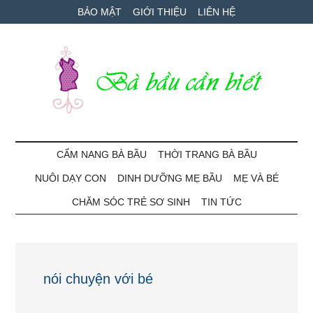
Skip
Skip
Bỏ
BẢO MẬT
GIỚI THIỆU
LIÊN HỆ
to
to
qua
main
secondary
primary
content
menu
sidebar
Bà
Cẩm
nang
CẨM NANG BÀ BẦU
THỜI TRANG BÀ BẦU
Bầu
mang
NUÔI DẠY CON
DINH DƯỠNG MẸ BẦU
MẸ VÀ BÉ
thai
Cần
và
CHĂM SÓC TRẺ SƠ SINH
TIN TỨC
chăm
Biết
sóc
bé
nói chuyện với bé