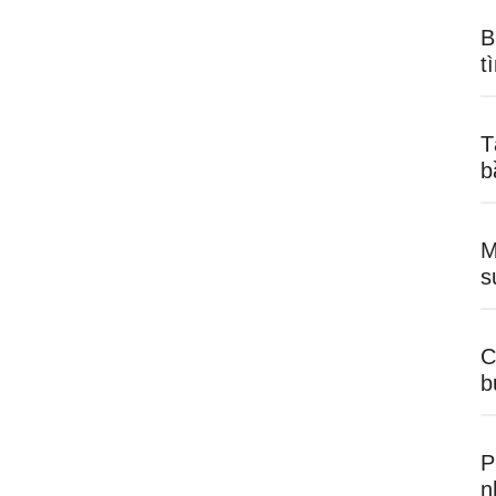
B
t
T
b
M
s
C
b
P
n