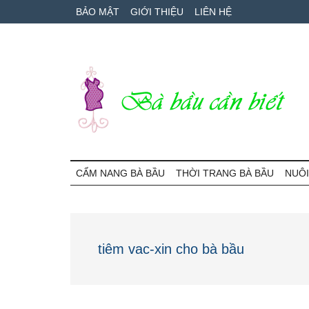
Skip
Skip
Bỏ
BẢO MẬT
GIỚI THIỆU
LIÊN HỆ
to
to
qua
main
secondary
primary
content
menu
sidebar
Bà
Cẩm
nang
CẨM NANG BÀ BẦU
THỜI TRANG BÀ BẦU
NUÔI
Bầu
mang
thai
Cần
và
chăm
Biết
tiêm vac-xin cho bà bầu
sóc
bé