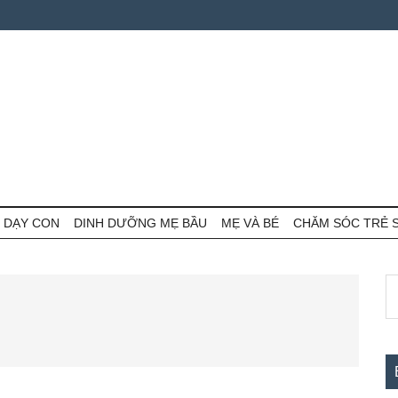
 DẠY CON
DINH DƯỠNG MẸ BẦU
MẸ VÀ BÉ
CHĂM SÓC TRẺ 
S
S
th
c
si
...