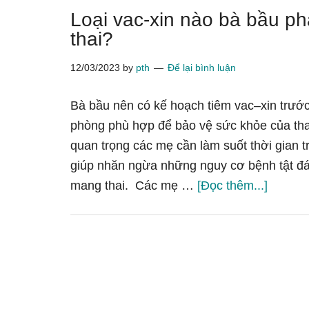
Loại vac-xin nào bà bầu ph
thai?
12/03/2023
by
pth
Để lại bình luận
Bà bầu nên có kế hoạch tiêm vac–xin trước
phòng phù hợp để bảo vệ sức khỏe của thai
quan trọng các mẹ cần làm suốt thời gian t
giúp nhăn ngừa những nguy cơ bệnh tật đáng
vềLoại
mang thai. Các mẹ …
[Đọc thêm...]
vac-
xin
nào
bà
bầu
phải