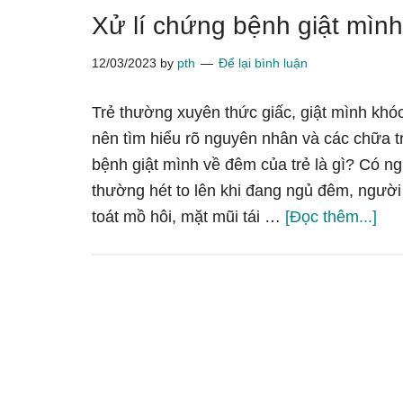
Xử lí chứng bệnh giật mìn
12/03/2023
by
pth
Để lại bình luận
Trẻ thường xuyên thức giấc, giật mình khó
nên tìm hiểu rõ nguyên nhân và các chữa t
bệnh giật mình về đêm của trẻ là gì? Có 
thường hét to lên khi đang ngủ đêm, người 
về
toát mồ hôi, mặt mũi tái …
[Đọc thêm...]
lí
ch
bện
giật
mìn
kin
hoà