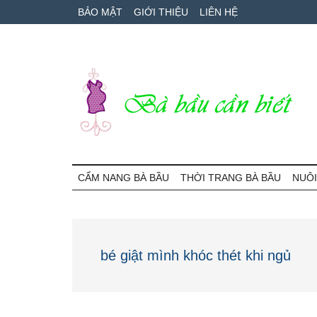
Skip
Skip
Bỏ
BẢO MẬT
GIỚI THIỆU
LIÊN HỆ
to
to
qua
main
secondary
primary
content
menu
sidebar
Bà
Cẩm
nang
CẨM NANG BÀ BẦU
THỜI TRANG BÀ BẦU
NUÔI
Bầu
mang
thai
Cần
và
chăm
Biết
bé giật mình khóc thét khi ngủ
sóc
bé