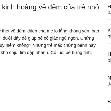
h kinh hoàng về đêm của trẻ nhỏ
H
b
K
c thét về đêm khiến cha mẹ lo lắng không yên, bạn
n
rị dưới đây để giúp bé có giấc ngủ ngon. Chứng
nguy hiểm không? Những trẻ mắc chứng bệnh này
khó chịu, tim đập nhanh. Có lúc, bé bừng tỉnh,
H
Xử
p
ứng
N
h
d
h
B
h
ng