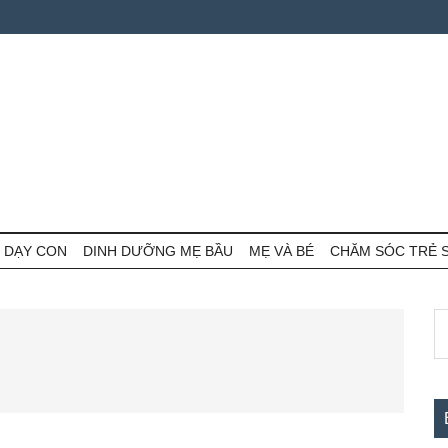
 DẠY CON
DINH DƯỠNG MẸ BẦU
MẸ VÀ BÉ
CHĂM SÓC TRẺ 
S
S
th
c
si
...