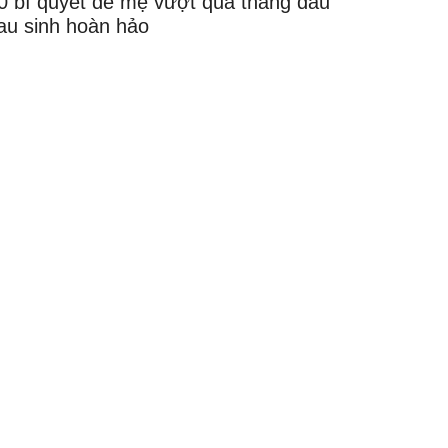
0 bí quyết để mẹ vượt qua tháng đầu
au sinh hoàn hảo