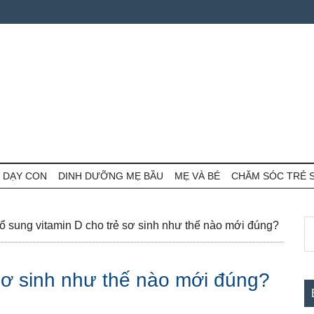
 DẠY CON
DINH DƯỠNG MẸ BẦU
MẸ VÀ BÉ
CHĂM SÓC TRẺ 
S
S
 sung vitamin D cho trẻ sơ sinh như thế nào mới đúng?
th
c
si
sơ sinh như thế nào mới đúng?
...