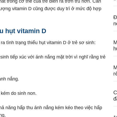
hất trong cơ thể của trẻ diễn ra trơn tru hơn. Cân
lượng vitamin D cũng được duy trì ở mức độ hợp
Đ
n
u hụt vitamin D
M
 tình trạng thiếu hụt vitamin D ở trẻ sơ sinh:
h
inh tiếp xúc với ánh nắng mặt trời vì nghĩ rằng trẻ
M
r
ánh nắng.
C
 kém do sinh non.
đ
khả năng hấp thu ánh nắng kém kéo theo việc hấp
ng.