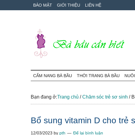
Skip
Skip
Bỏ
BẢO MẬT
GIỚI THIỆU
LIÊN HỆ
to
to
qua
main
secondary
primary
content
menu
sidebar
Bà
Cẩm
nang
CẨM NANG BÀ BẦU
THỜI TRANG BÀ BẦU
NUÔI
Bầu
mang
thai
Cần
và
Bạn đang ở:
Trang chủ
/
Chăm sóc trẻ sơ sinh
/
Bổ
chăm
Biết
sóc
Bổ sung vitamin D cho trẻ 
bé
12/03/2023
by
pth
Để lại bình luận