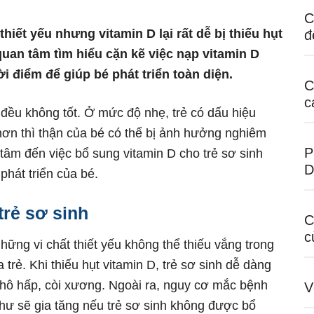
C
iết yếu nhưng vitamin D lại rất dễ bị thiếu hụt
đ
quan tâm tìm hiểu cặn kẽ việc nạp vitamin D
 điểm để giúp bé phát triển toàn diện.
C
c
h đều không tốt. Ở mức độ nhẹ, trẻ có dấu hiệu
n thì thận của bé có thể bị ảnh hưởng nghiêm
P
tâm đến việc bổ sung vitamin D cho trẻ sơ sinh
D
phát triển của bé.
trẻ sơ sinh
C
c
những vi chất thiết yếu không thể thiếu vắng trong
 trẻ. Khi thiếu hụt vitamin D, trẻ sơ sinh dễ dàng
hô hấp, còi xương. Ngoài ra, nguy cơ mắc bệnh
V
hư sẽ gia tăng nếu trẻ sơ sinh không được bổ