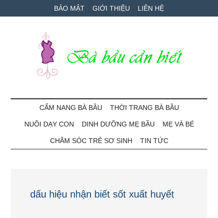
Skip
Skip
Bỏ
BẢO MẬT
GIỚI THIỆU
LIÊN HỆ
to
to
qua
main
secondary
primary
content
menu
sidebar
Bà
Cẩm
nang
CẨM NANG BÀ BẦU
THỜI TRANG BÀ BẦU
Bầu
mang
NUÔI DẠY CON
DINH DƯỠNG MẸ BẦU
MẸ VÀ BÉ
thai
Cần
và
CHĂM SÓC TRẺ SƠ SINH
TIN TỨC
chăm
Biết
sóc
bé
dấu hiệu nhận biết sốt xuất huyết