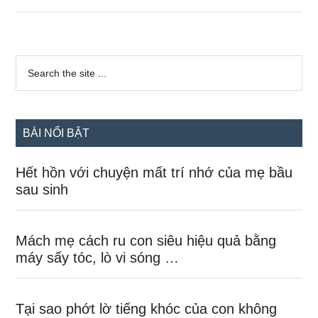
xuất
huyết
và
Sidebar
những
Search
the
chính
điều
site
mẹ
...
cần
BÀI NỔI BẬT
biết
Hết hồn với chuyện mất trí nhớ của mẹ bầu
sau sinh
Mách mẹ cách ru con siêu hiệu quả bằng
máy sấy tóc, lò vi sóng …
Tại sao phớt lờ tiếng khóc của con không