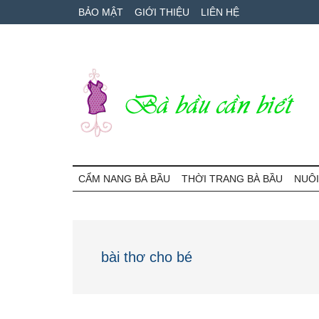
Skip
Skip
Bỏ
BẢO MẬT
GIỚI THIỆU
LIÊN HỆ
to
to
qua
main
secondary
primary
content
menu
sidebar
Bà
Cẩm
nang
CẨM NANG BÀ BẦU
THỜI TRANG BÀ BẦU
NUÔI
Bầu
mang
thai
Cần
và
chăm
Biết
bài thơ cho bé
sóc
bé