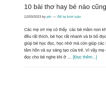
10 bài thơ hay bé nào cũng
12/03/2023
by
pth
Để lại bình luận
Các mẹ ơi! mẹ có thấy các bé mầm non kh
đều rất thích, bé học rất nhanh và bi bô đ
giúp bé học đọc, học nhớ mà còn giúp các 
tâm hồn và sự sáng tạo của trẻ. Vì vậy mẹ
về10
đọc cho bé nghe khi ở …
[Đọc thêm...]
bài
thơ
hay
bé
nào
cũng
thích