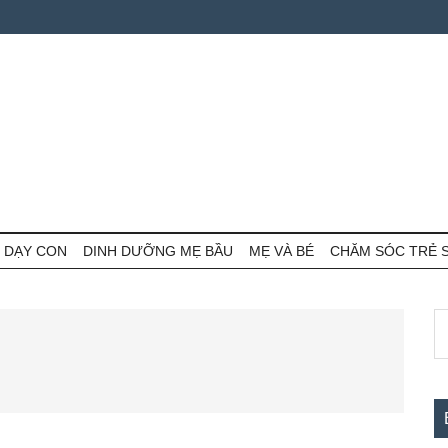
 DẠY CON
DINH DƯỠNG MẸ BẦU
MẸ VÀ BÉ
CHĂM SÓC TRẺ 
S
S
th
c
si
...