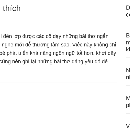
 thích
D
c
B
i đến lớp được các cô dạy những bài thơ ngắn
m
ọc nghe mới dễ thương làm sao. Việc này không chỉ
k
bé phát triển khả năng ngôn ngữ tốt hơn, khơi dậy
 cũng nên ghi lại những bài thơ đáng yêu đó để
N
n
M
p
V