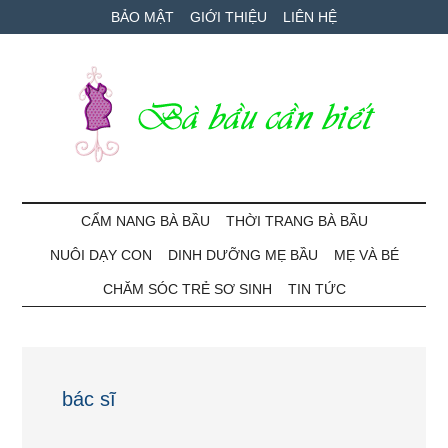
Skip
Skip
Bỏ
BẢO MẬT
GIỚI THIỆU
LIÊN HỆ
to
to
qua
main
secondary
primary
content
menu
sidebar
Bà
Cẩm
nang
CẨM NANG BÀ BẦU
THỜI TRANG BÀ BẦU
Bầu
mang
NUÔI DẠY CON
DINH DƯỠNG MẸ BẦU
MẸ VÀ BÉ
thai
Cần
và
CHĂM SÓC TRẺ SƠ SINH
TIN TỨC
chăm
Biết
sóc
bé
bác sĩ