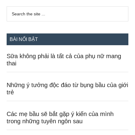
có
Sidebar
nên
Search
the
chính
tẩy
site
giun?
...
BÀI NỔI BẬT
Sữa không phải là tất cả của phụ nữ mang
thai
Những ý tưởng độc đáo từ bụng bầu của giới
trẻ
Các mẹ bầu sẽ bắt gặp ý kiến của mình
trong những tuyên ngôn sau