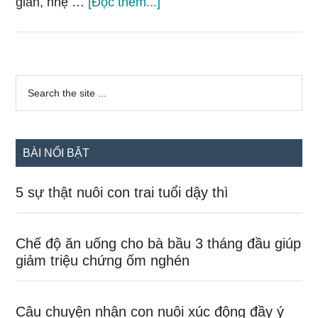
vềHọc
giản, nhẹ …
[Đọc thêm...]
Thu
Minh
cách
Sidebar
diện
Search
the
chính
đầm
site
bầu
...
vừa
BÀI NỔI BẬT
thời
trang
5 sự thật nuôi con trai tuổi dậy thì
vừa
thoải
Chế độ ăn uống cho bà bầu 3 tháng đầu giúp
mái
giảm triệu chứng ốm nghén
Câu chuyện nhận con nuôi xúc động đầy ý