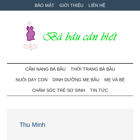
Skip
Skip
Bỏ
BẢO MẬT
GIỚI THIỆU
LIÊN HỆ
to
to
qua
main
secondary
primary
content
menu
sidebar
Bà
Cẩm
nang
CẨM NANG BÀ BẦU
THỜI TRANG BÀ BẦU
Bầu
mang
NUÔI DẠY CON
DINH DƯỠNG MẸ BẦU
MẸ VÀ BÉ
thai
Cần
và
CHĂM SÓC TRẺ SƠ SINH
TIN TỨC
chăm
Biết
sóc
bé
Thu Minh