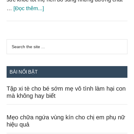
vềCon
…
[Đọc thêm...]
sẽ
có
hệ
Sidebar
miễn
Search
the
chính
dịch
site
tốt
...
nếu
BÀI NỔI BẬT
mẹ
chăm
Tập xi tè cho bé sớm mẹ vô tình làm hại con
chỉ
mà không hay biết
bổ
sung
Mẹo chữa ngứa vùng kín cho chị em phụ nữ
dưỡng
hiệu quả
chất