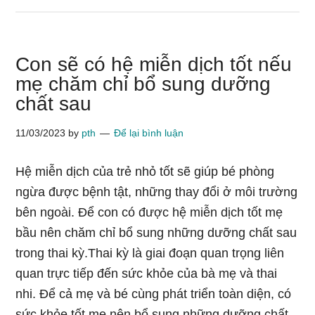
trường
hợp
mẹ
Con sẽ có hệ miễn dịch tốt nếu
vô
mẹ chăm chỉ bổ sung dưỡng
tình
chất sau
gây
dị
11/03/2023
by
pth
Để lại bình luận
tật
cho
Hệ miễn dịch của trẻ nhỏ tốt sẽ giúp bé phòng
con
ngừa được bệnh tật, những thay đổi ở môi trường
bên ngoài. Để con có được hệ miễn dịch tốt mẹ
bầu nên chăm chỉ bổ sung những dưỡng chất sau
trong thai kỳ.Thai kỳ là giai đoạn quan trọng liên
quan trực tiếp đến sức khỏe của bà mẹ và thai
nhi. Để cả mẹ và bé cùng phát triển toàn diện, có
sức khỏe tốt mẹ nên bổ sung những dưỡng chất