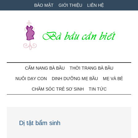
Skip
Skip
Bỏ
BẢO MẬT
GIỚI THIỆU
LIÊN HỆ
to
to
qua
main
secondary
primary
content
menu
sidebar
Bà
Cẩm
nang
CẨM NANG BÀ BẦU
THỜI TRANG BÀ BẦU
Bầu
mang
NUÔI DẠY CON
DINH DƯỠNG MẸ BẦU
MẸ VÀ BÉ
thai
Cần
và
CHĂM SÓC TRẺ SƠ SINH
TIN TỨC
chăm
Biết
sóc
bé
Dị tật bẩm sinh