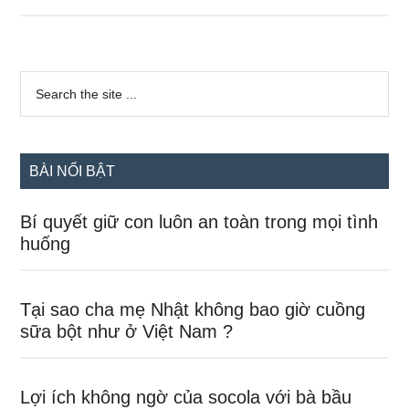
nghĩ
đầm
bầu
Sidebar
chỉ
Search
the
chính
rộng
site
và
...
nhàm
BÀI NỔI BẬT
chán
Bí quyết giữ con luôn an toàn trong mọi tình
huống
Tại sao cha mẹ Nhật không bao giờ cuồng
sữa bột như ở Việt Nam ?
Lợi ích không ngờ của socola với bà bầu