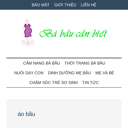
Skip
Skip
Bỏ
BẢO MẬT
GIỚI THIỆU
LIÊN HỆ
to
to
qua
main
secondary
primary
content
menu
sidebar
Bà
Cẩm
nang
CẨM NANG BÀ BẦU
THỜI TRANG BÀ BẦU
Bầu
mang
NUÔI DẠY CON
DINH DƯỠNG MẸ BẦU
MẸ VÀ BÉ
thai
Cần
và
CHĂM SÓC TRẺ SƠ SINH
TIN TỨC
chăm
Biết
sóc
bé
áo bầu