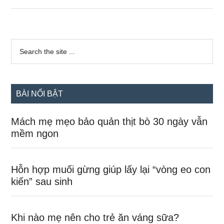
sự
thật
siêu
Sidebar
đáng
Search
the
chính
yêu
site
bà
...
bầu
BÀI NỔI BẬT
nào
cũng
Mách mẹ mẹo bảo quản thịt bò 30 ngày vẫn
từng
mềm ngon
trải
qua
Hỗn hợp muối gừng giúp lấy lại “vòng eo con
kiến” sau sinh
Khi nào mẹ nên cho trẻ ăn váng sữa?