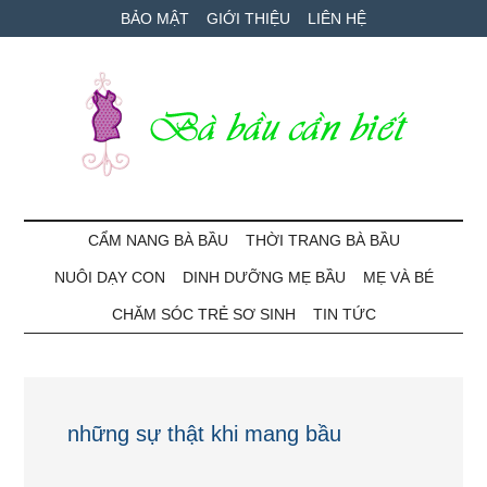
Skip
Skip
Bỏ
BẢO MẬT
GIỚI THIỆU
LIÊN HỆ
to
to
qua
main
secondary
primary
content
menu
sidebar
Bà
Cẩm
nang
CẨM NANG BÀ BẦU
THỜI TRANG BÀ BẦU
Bầu
mang
NUÔI DẠY CON
DINH DƯỠNG MẸ BẦU
MẸ VÀ BÉ
thai
Cần
và
CHĂM SÓC TRẺ SƠ SINH
TIN TỨC
chăm
Biết
sóc
bé
những sự thật khi mang bầu