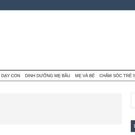
 DẠY CON
DINH DƯỠNG MẸ BẦU
MẸ VÀ BÉ
CHĂM SÓC TRẺ 
S
S
th
c
si
...