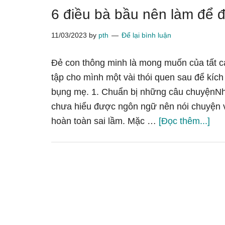
6 điều bà bầu nên làm để 
11/03/2023
by
pth
Để lại bình luận
Đẻ con thông minh là mong muốn của tất c
tập cho mình một vài thói quen sau để kích 
bụng mẹ. 1. Chuẩn bị những câu chuyệnNhi
chưa hiểu được ngôn ngữ nên nói chuyện với
về6
hoàn toàn sai lầm. Mặc …
[Đọc thêm...]
điề
bà
bầu
nên
làm
để
đẻ