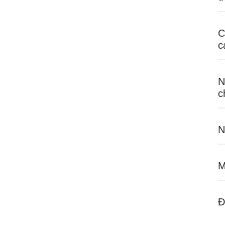
C
c
N
c
N
M
Đ