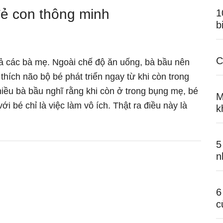
đẻ con thông minh
1
b
C
ả các bà mẹ. Ngoài chế độ ăn uống, bà bầu nên
thích não bộ bé phát triển ngay từ khi còn trong
ều bà bầu nghĩ rằng khi còn ở trong bụng mẹ, bé
M
 bé chỉ là việc làm vô ích. Thật ra điều này là
k
u
5
n
6
c