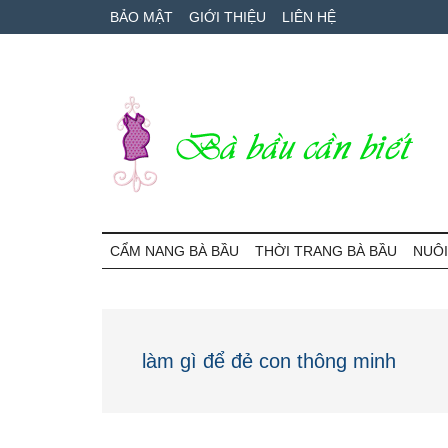
Skip
Skip
Bỏ
BẢO MẬT
GIỚI THIỆU
LIÊN HỆ
to
to
qua
main
secondary
primary
content
menu
sidebar
Bà
Cẩm
nang
CẨM NANG BÀ BẦU
THỜI TRANG BÀ BẦU
NUÔI
Bầu
mang
thai
Cần
và
chăm
Biết
làm gì để đẻ con thông minh
sóc
bé